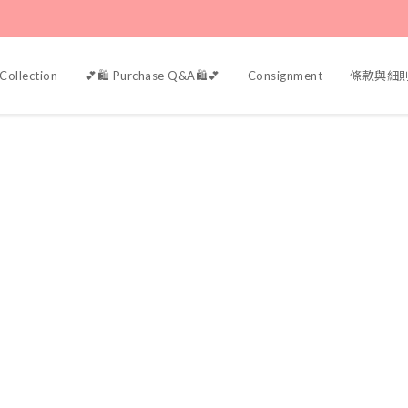
Collection
💕🛍️ Purchase Q&A🛍️💕
Consignment
條款與細