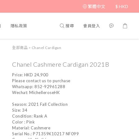
繁體中文
$
HKD
搜尋
會員登入
則
隱私政策
全部商品
>
Chanel Cardigan
Chanel Cashmere Cardigan 2021B
Price: HKD 24,900
Please contact us to purchase
Whatsapp: 852-92961288
Wechat: MichelleroseHK
Season: 2021 Fall Collection
Size: 34
Condition: Rank A
Color : Pink
Material: Cashmere
Serial No.: P71359K10217 NF099